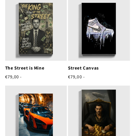
The Street is Mine
Street Canvas
Normale
Normale
€79,00 -
€79,00 -
prijs
prijs