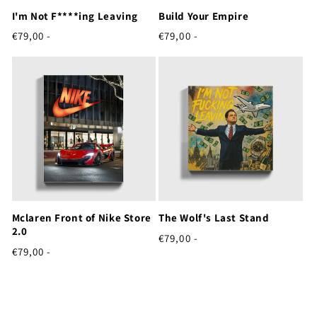
I'm Not F****ing Leaving
Build Your Empire
Normale
Normale
€79,00 -
€79,00 -
prijs
prijs
Mclaren Front of Nike Store
The Wolf's Last Stand
2.0
Normale
€79,00 -
Normale
prijs
€79,00 -
prijs