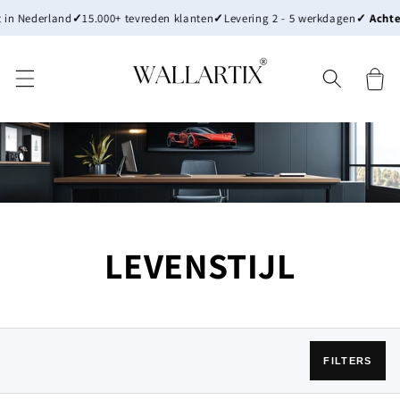
Meteen
 Nederland
✓
15.000+ tevreden klanten
✓
Levering 2 - 5 werkdagen
✓ Achteraf
naar de
content
Winkelwa
LEVENSTIJL
FILTERS