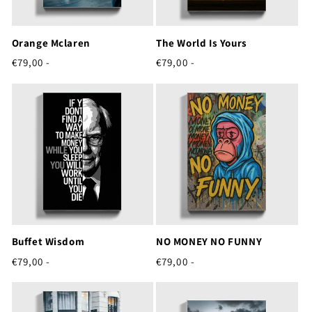
Orange Mclaren
The World Is Yours
Normale
Normale
€79,00 -
€79,00 -
prijs
prijs
Buffet Wisdom
NO MONEY NO FUNNY
Normale
Normale
€79,00 -
€79,00 -
prijs
prijs