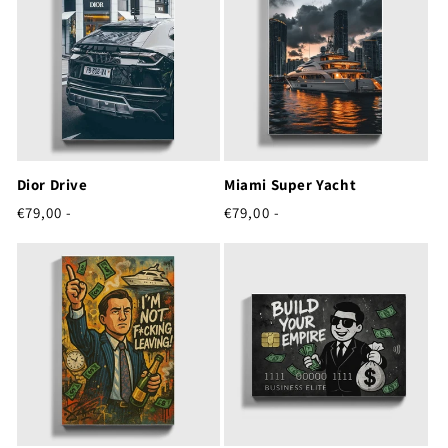
Dior Drive
Miami Super Yacht
Normale
Normale
€79,00 -
€79,00 -
prijs
prijs