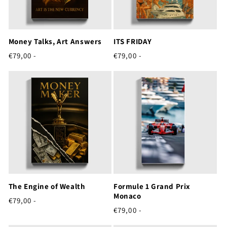
Money Talks, Art Answers
ITS FRIDAY
Normale
Normale
€79,00 -
€79,00 -
prijs
prijs
The Engine of Wealth
Formule 1 Grand Prix
Monaco
Normale
€79,00 -
Normale
prijs
€79,00 -
prijs