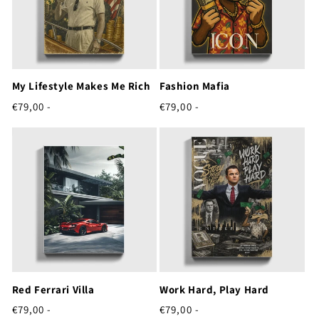
My Lifestyle Makes Me Rich
Fashion Mafia
Normale
Normale
€79,00 -
€79,00 -
prijs
prijs
Red Ferrari Villa
Work Hard, Play Hard
Normale
Normale
€79,00 -
€79,00 -