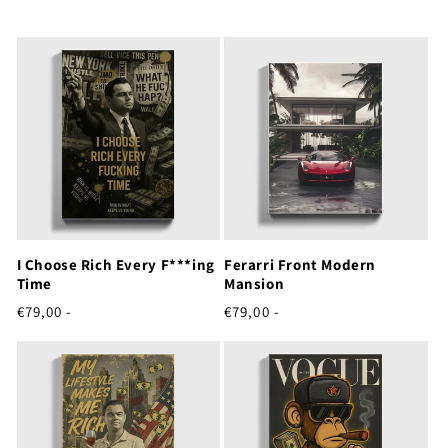
I Choose Rich Every F***ing
Ferarri Front Modern
Time
Mansion
Normale
Normale
€79,00 -
€79,00 -
prijs
prijs