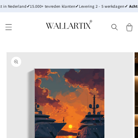
Meteen
n Nederland
✓
15.000+ tevreden klanten
✓
Levering 2 - 5 werkdagen
✓ Achter
naar de
content
Winkelwa
Ga direct naar
productinformatie