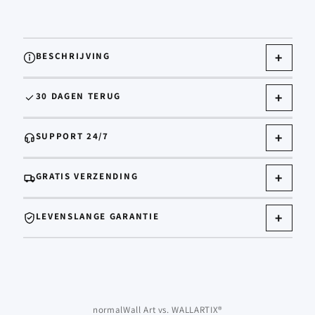
I
n
BESCHRIJVING
k
l
30 DAGEN TERUG
a
p
b
SUPPORT 24/7
a
r
GRATIS VERZENDING
e
c
LEVENSLANGE GARANTIE
o
n
t
e
n
normalWall Art vs. WALLARTIX®